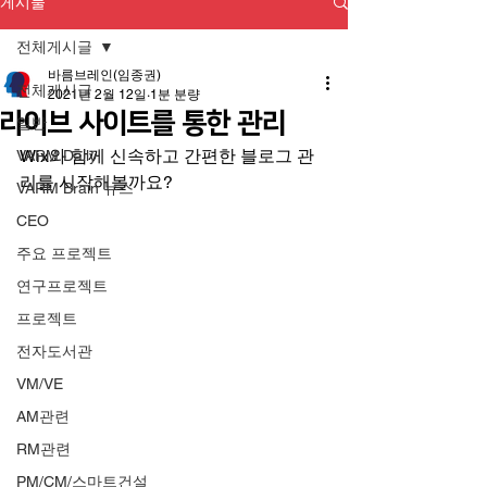
게시물
전체게시글
바름브레인(임종권)
전체게시글
2021년 2월 12일
1분 분량
라이브 사이트를 통한 관리
일반
Wix와 함께 신속하고 간편한 블로그 관
VARM Daily
리를 시작해볼까요?
VARM Brain 뉴스
CEO
주요 프로젝트
연구프로젝트
프로젝트
전자도서관
VM/VE
AM관련
RM관련
PM/CM/스마트건설