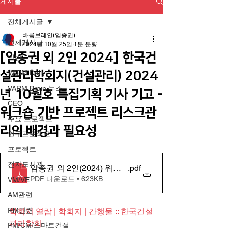
게시물
전체게시글
바름브레인(임종권)
전체게시글
2024년 10월 25일
1분 분량
[임종권 외 2인 2024] 한국건
일반
설관리학회지(건설관리) 2024
VARM Daily
VARM Brain 뉴스
년 10월호 특집기획 기사 기고 -
CEO
워크숍 기반 프로젝트 리스크관
주요 프로젝트
리의 배경과 필요성
연구프로젝트
프로젝트
전자도서관
임종권 외 2인(2024) 워크숍 기반 프로젝트 리스크관리
.pdf
PDF 다운로드 • 623KB
VM/VE
AM관련
RM관련
학회지 열람 | 학회지 | 간행물 :: 한국건설
관리학회
PM/CM/스마트건설