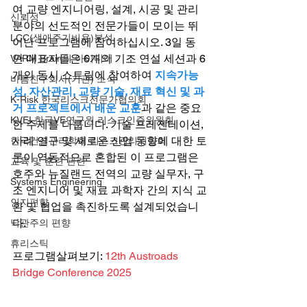
여 교량 엔지니어링, 설계, 시공 및 관리 
신뢰성
분야의 선도적인 전문가들이 모이는 뛰
LCC(생애주기비용)분석
어난 프로그램에 참여하십시오. 3일 동
안 대표자들은 6개의 기조 연설 세션과 6
VARM Brain의 아이디어
개의 동시 스트림에 참여하여 
지속가능
바름친구회사(기관) 소식
성, 자산관리, 교량 기술, 재료 혁신 및 과
K-Risk 한국리스크전문가협의회
거 프로젝트에서 배운 교훈
과 같은 중요
KVEI 한국VE연구원 리스크인증위원회
한 주제를 다룹니다. 기술 프레젠테이션, 
사례 연구 및 새로운 산업 동향에 대한 토
한국건설관리학회 리스크관리위원회
론이 역동적으로 혼합된 이 프로그램은 
교육 및 훈련 관련
호주와 뉴질랜드 전역의 교량 실무자, 구
Systems Engineering
조 엔지니어 및 재료 과학자 간의 지식 교
인지편향
환 및 협업을 촉진하도록 설계되었습니
다.
낙관주의 편향
휴리스틱
프로그램살펴보기: 
12th Austroads 
Bridge Conference 2025