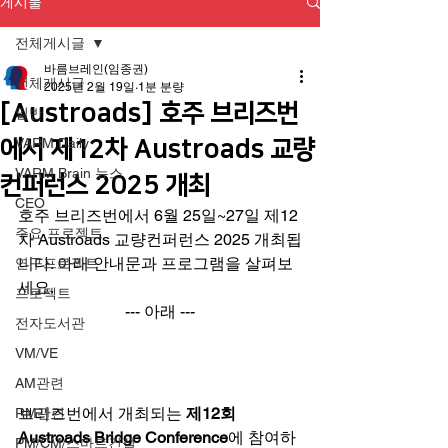
게시물
전체게시글
바름브레인(임종권)
전체게시글
2025년 2월 19일
1분 분량
[Austroads] 호주 브리즈번
일반
에서 제12차 Austroads 교량
VARM Daily
VARM Brain 뉴스
컨퍼런스 2025 개최
CEO
호주 브리즈번에서 6월 25일~27일 제12
주요 프로젝트
차 Austroads 교량컨퍼런스 2025 개최됩
니다. 아래 안내문과 프로그램을 살펴보
연구프로젝트
세요. 
프로젝트
--- 아래 ---
전자도서관
VM/VE
AM관련
브리즈번에서 개최되는 
제12회 
RM관련
Austroads Bridge Conference
에 참여하
PM/CM/스마트건설