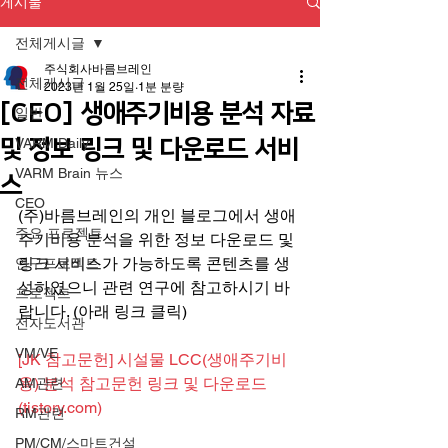
게시물
전체게시글
주식회사바름브레인
전체게시글
2023년 1월 25일
1분 분량
[CEO] 생애주기비용 분석 자료
일반
및 정보 링크 및 다운로드 서비
VARM Daily
VARM Brain 뉴스
스
CEO
(주)바름브레인의 개인 블로그에서 생애
주요 프로젝트
주기비용 분석을 위한 정보 다운로드 및 
링크 서비스가 가능하도록 콘텐츠를 생
연구프로젝트
성하였으니 관련 연구에 참고하시기 바
프로젝트
랍니다. (아래 링크 클릭)
전자도서관
VM/VE
[JK 참고문헌] 시설물 LCC(생애주기비
용) 분석 참고문헌 링크 및 다운로드 
AM관련
(tistory.com)
RM관련
PM/CM/스마트건설