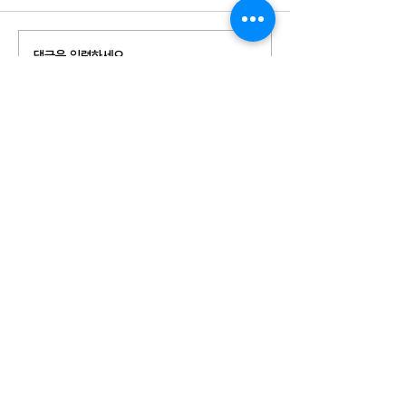
NZTA(2010) 도로망의 리스
Apopo(2014) 
댓글을 입력하세요.
크관리에 대한 사례 연구 및 모
리스크관리를 위한 
범 사례 지침
이드라인
최신순
박종인
•
2021년 2월 23일
계약분쟁포럼 참여했습니다.
좋아요
답글
바름브레인(임종권)
•
2021년 2월 23일
답글 상대:
박종인
네. 저도 유익한 시간이었습니다. 4월 마지막주 
수요일 저녁8시부터 있는 K-Risk 리스크전문가
초청세미나때 주제발표를 해주시기로 하셨습니
다. 그때 참여해주시지요 감사합니다. ^^