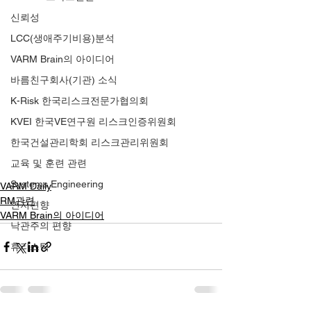
신뢰성
LCC(생애주기비용)분석
VARM Brain의 아이디어
바름친구회사(기관) 소식
K-Risk 한국리스크전문가협의회
KVEI 한국VE연구원 리스크인증위원회
한국건설관리학회 리스크관리위원회
교육 및 훈련 관련
Systems Engineering
VARM Daily
RM관련
인지편향
VARM Brain의 아이디어
낙관주의 편향
휴리스틱