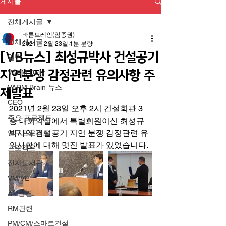
게시물
전체게시글
바름브레인(임종권)
전체게시글
2021년 2월 23일
1분 분량
[VB뉴스] 최성규박사 건설공기
일반
지연분쟁 감정관련 유의사항 주
VARM Daily
VARM Brain 뉴스
제발표
CEO
2021년 2월 23일 오후 2시 건설회관 3
주요 프로젝트
층 대회의실에서 특별회원이신 최성규 
박사의 건설공기 지연 분쟁 감정관련 유
연구프로젝트
의사항에 대해 멋진 발표가 있었습니다. 
프로젝트
전자도서관
VM/VE
AM관련
RM관련
PM/CM/스마트건설