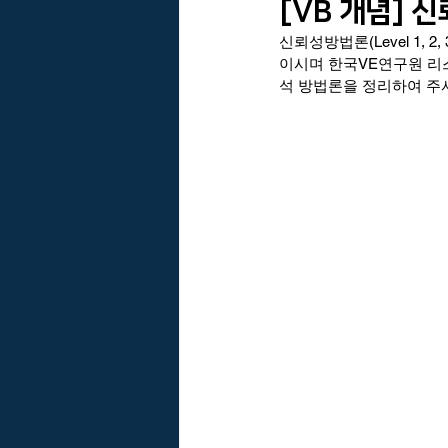
[VB 개념] 신
신뢰성방법론(Level 1,
VARM Brain의 아이디어
바름친
이시며 한국VE연구원 리
석 방법론을 정리하여 주
한국건설관리학회 리스크관리위원회
휴리스틱