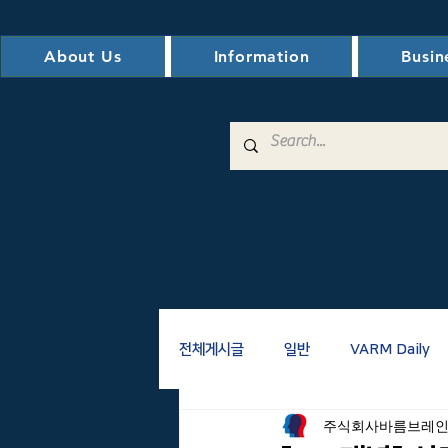
About Us
Information
Busin
전체게시글
일반
VARM Daily
주식회사바름브레
전자도서관
VM/VE
AM