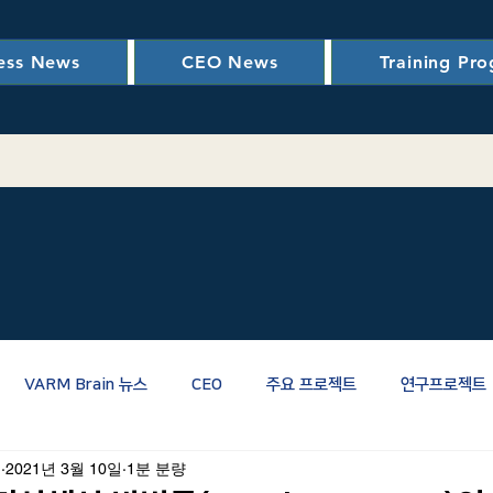
ess News
CEO News
Training Pr
VARM Brain 뉴스
CEO
주요 프로젝트
연구프로젝트
인
2021년 3월 10일
1분 분량
관련
RM관련
PM/CM/스마트건설
신뢰성
LCC(생