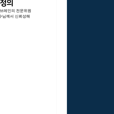
의 정의
리바름브레인의 전문위원
국VE연구원 리스크인증위원회
교수님께서 신뢰성해
낙관주의 편향