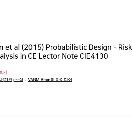
et al (2015) Probabilistic Design - Risk
nalysis in CE Lector Note CIE4130
가보기
(기관) 소식
VARM Brain의 아이디어