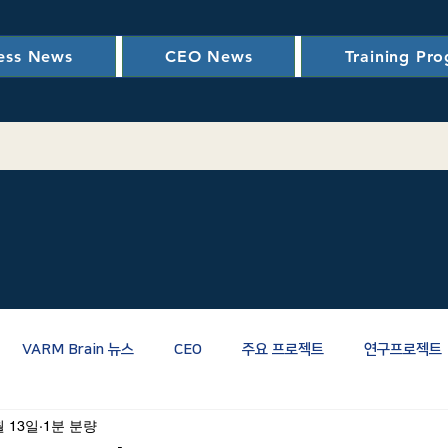
ess News
CEO News
Training Pr
VARM Brain 뉴스
CEO
주요 프로젝트
연구프로젝트
월 13일
1분 분량
관련
RM관련
PM/CM/스마트건설
신뢰성
LCC(생