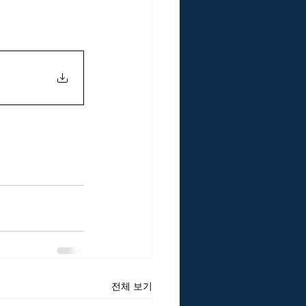
국VE연구원 리스크인증위원회
낙관주의 편향
전체 보기