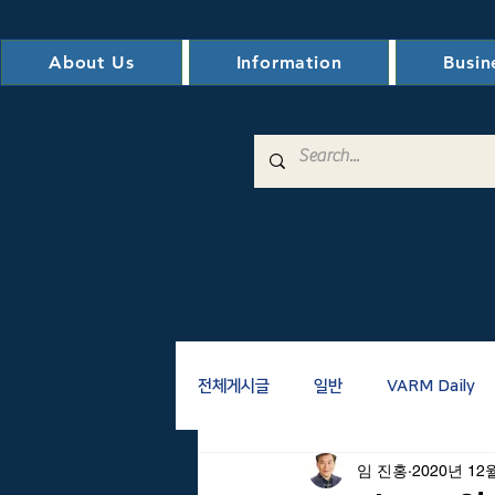
About Us
Information
Busin
전체게시글
일반
VARM Daily
임 진홍
2020년 12
전자도서관
VM/VE
AM