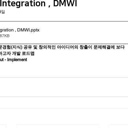
Integration , DMWI
18일
구회사(기관) 소식
K-Risk 한국리스크전문가협의회
KVEI 한
gration , DMWI
.pptx
87KB
교육 및 훈련 관련
Systems Engineering
인지편향
문경험(지식) 공유 및 창의적인 아이디어의 창출이 문제해결에 보다 
하고자 개발 로드맵
ut - Implement