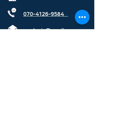
070-4126-9584
varmbrain@gmail.com
서울본사 (우) 05634 서울시 송파구 가락로 252,
5층 501호 / 대전지사 (우) 34175 대전시 유성구
계룡로 37-18 2층
(주)바름브레인 /
jklim54@daum.net
I
(TEL)
070-4126-9584
I (FAX)02-425-
1129
문의하기