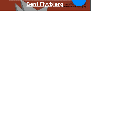
Bent Flyvbjerg
동영상 보기
Nudge: The Final Edition – a
conversation with Professor
Richard H. Thaler
동영상 보기
Richard H. Thaler on nudges