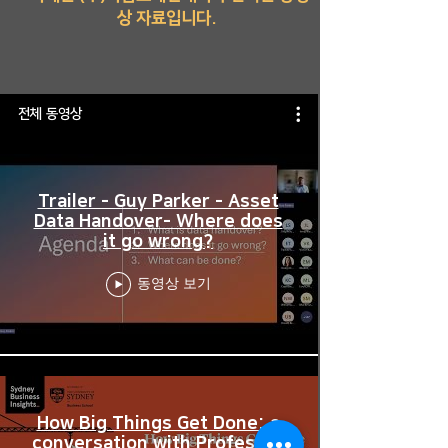
상 자료입니다.
전체 동영상
Trailer - Guy Parker - Asset
Data Handover- Where does
it go wrong?
동영상 보기
How Big Things Get Done: a
conversation with Professor