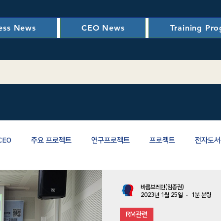
ess News
CEO News
Training Pr
CEO
주요 프로젝트
연구프로젝트
프로젝트
전자도서
LCC(생애주기비용)분석
VARM Brain의 아이디어
바름친구회
바름브레인(임종권)
2023년 1월 25일
1분 분량
RM관련
인증위원회
한국건설관리학회 리스크관리위원회
교육 및 훈련 관