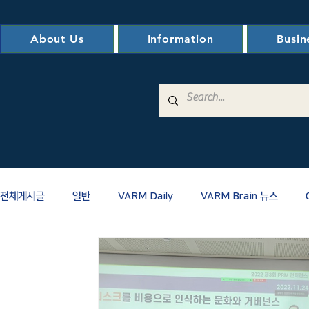
About Us
Information
Busin
공지사항
전체게시글
일반
VARM Daily
VARM Brain 뉴스
AM관련
RM관련
PM/CM/스마트건설
신뢰성
K-Risk 한국리스크전문가협의회
KVEI 한국VE연구원 리스크