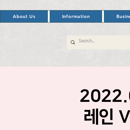
About Us
Information
Busin
2022.
레인 