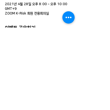
2021년 4월 28일 오후 8:00 – 오후 10:00
GMT+9
ZOOM K-Risk 회원 전용회의실
이벤트 공유하기
서울본사 (우) 05634 서울시 송파구 가락로 252,
5층 501호 / 대전지사 (우) 34175 대전시 유성구
계룡로 37-18 2층
(주)바름브레인 /
jklim54@daum.net
I
(TEL)
070-4126-9584
I (FAX)02-425-
1129
문의하기