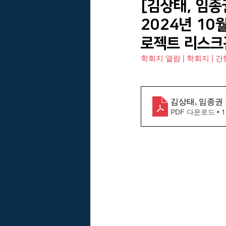
[김상태, 임종
2024년 10
VARM Brain의 아이디어
바름친
로젝트 리스크관
학회지 열람 | 학회지 | 
한국건설관리학회 리스크관리위원회
김상태, 임종권 
휴리스틱
PDF 다운로드 • 1