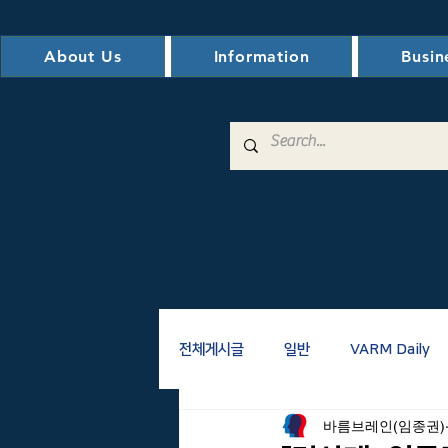
About Us
Information
Busin
전체게시글
일반
VARM Daily
바름브레인(임종권)
전자도서관
VM/VE
AM