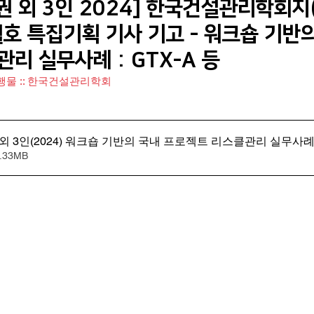
권 외 3인 2024] 한국건설관리학회지
월호 특집기획 기사 기고 - 워크숍 기반
구회사(기관) 소식
K-Risk 한국리스크전문가협의회
KVEI 한
리 실무사례 : GTX-A 등
간행물 :: 한국건설관리학회
교육 및 훈련 관련
Systems Engineering
인지편향
외 3인(2024) 워크숍 기반의 국내 프로젝트 리스클관리 실무사례 
.33MB