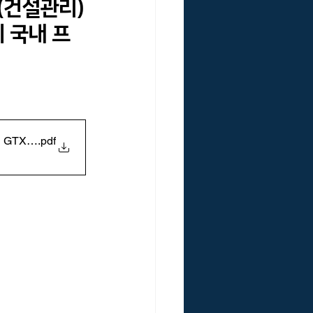
(건설관리)
의 국내 프
국VE연구원 리스크인증위원회
낙관주의 편향
GTX-A 등
.pdf