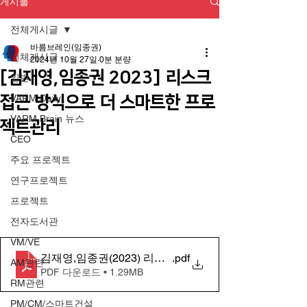
게시물
전체게시글
바름브레인(임종권)
전체게시글
2024년 10월 27일
0분 분량
[김재영,임종권 2023] 리스크
일반
접근 방식으로 더 스마트한 프로
VARM Daily
VARM Brain 뉴스
젝트관리
CEO
주요 프로젝트
연구프로젝트
프로젝트
전자도서관
VM/VE
김재영,임종권(2023) 리스크 접근 방식으로 더 스마
.pdf
AM관련
PDF 다운로드 • 1.29MB
RM관련
PM/CM/스마트건설