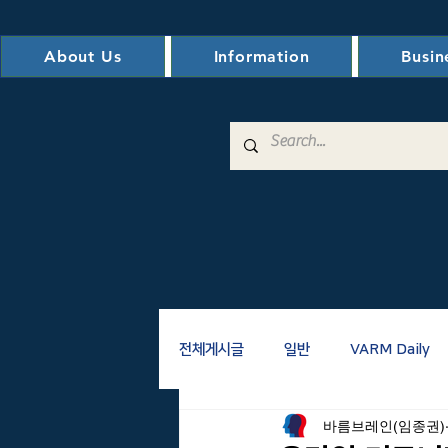
About Us
Information
Busin
전체게시글
일반
VARM Daily
바름브레인(임종권)
전자도서관
VM/VE
AM