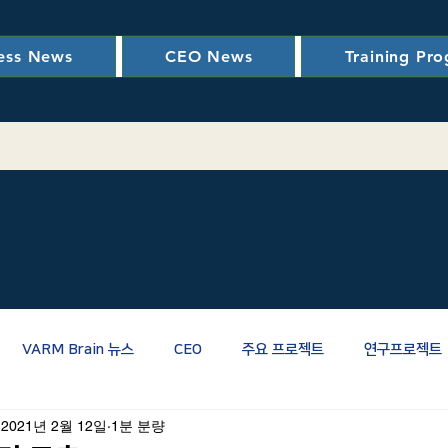
ess News
CEO News
Training Pr
VARM Brain 뉴스
CEO
주요 프로젝트
연구프로젝트
2021년 2월 12일
1분 분량
관련
RM관련
PM/CM/스마트건설
신뢰성
LCC(생