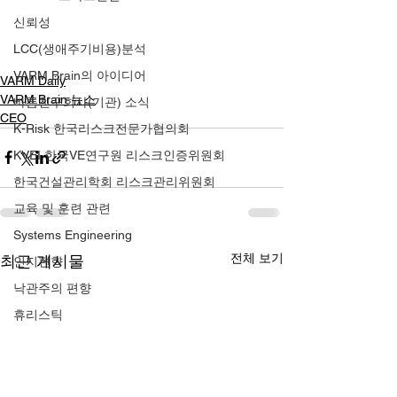
신뢰성
LCC(생애주기비용)분석
VARM Brain의 아이디어
VARM Daily
VARM Brain 뉴스
바름친구회사(기관) 소식
CEO
K-Risk 한국리스크전문가협의회
KVEI 한국VE연구원 리스크인증위원회
한국건설관리학회 리스크관리위원회
교육 및 훈련 관련
Systems Engineering
전체 보기
최근 게시물
인지편향
낙관주의 편향
휴리스틱