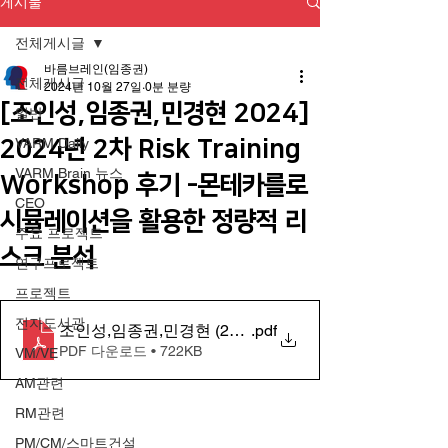
게시물
전체게시글
바름브레인(임종권)
전체게시글
2024년 10월 27일
0분 분량
[조인성,임종권,민경현 2024]
일반
2024년 2차 Risk Training
VARM Daily
VARM Brain 뉴스
Workshop 후기 -몬테카를로
CEO
시뮬레이션을 활용한 정량적 리
주요 프로젝트
스크 분석
연구프로젝트
프로젝트
전자도서관
조인성,임종권,민경현 (2024) 몬테카를로 시뮬레이션
.pdf
PDF 다운로드 • 722KB
VM/VE
AM관련
RM관련
PM/CM/스마트건설