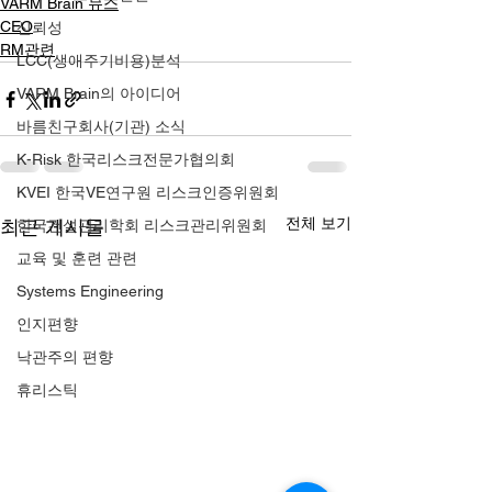
VARM Brain 뉴스
CEO
신뢰성
RM관련
LCC(생애주기비용)분석
VARM Brain의 아이디어
바름친구회사(기관) 소식
K-Risk 한국리스크전문가협의회
KVEI 한국VE연구원 리스크인증위원회
전체 보기
최근 게시물
한국건설관리학회 리스크관리위원회
교육 및 훈련 관련
Systems Engineering
인지편향
낙관주의 편향
휴리스틱