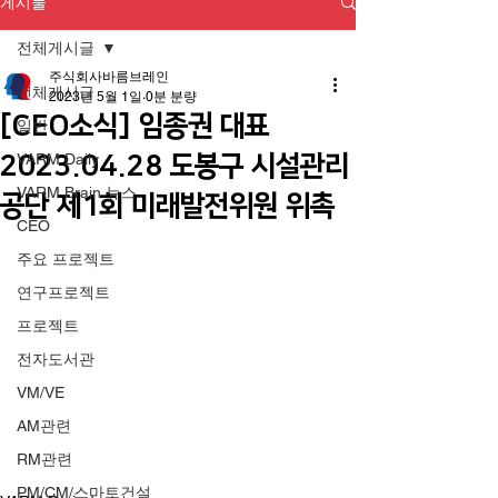
게시물
전체게시글
주식회사바름브레인
전체게시글
2023년 5월 1일
0분 분량
[CEO소식] 임종권 대표
일반
2023.04.28 도봉구 시설관리
VARM Daily
VARM Brain 뉴스
공단 제1회 미래발전위원 위촉
CEO
주요 프로젝트
연구프로젝트
프로젝트
전자도서관
VM/VE
AM관련
RM관련
PM/CM/스마트건설