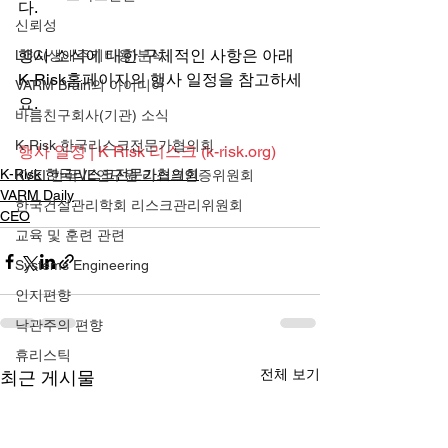
다. 
신뢰성
행사 소식에 대한 구체적인 사항은 아래 
LCC(생애주기비용)분석
K-Risk홈페이지의 행사 일정을 참고하세
VARM Brain의 아이디어
요. 
바름친구회사(기관) 소식
K-Risk 한국리스크전문가협의회
행사 일정 | K Risk 리스크 (k-risk.org)
K-Risk 한국리스크전문가협의회
KVEI 한국VE연구원 리스크인증위원회
VARM Daily
한국건설관리학회 리스크관리위원회
CEO
교육 및 훈련 관련
Systems Engineering
인지편향
낙관주의 편향
휴리스틱
전체 보기
최근 게시물