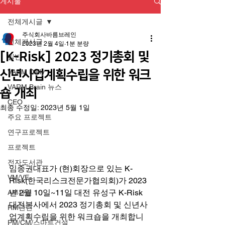
게시물
전체게시글
주식회사바름브레인
전체게시글
2023년 2월 4일
1분 분량
[K-Risk] 2023 정기총회 및
일반
신년사업계획수립을 위한 워크
VARM Daily
VARM Brain 뉴스
숍 개최
CEO
최종 수정일:
2023년 5월 1일
주요 프로젝트
연구프로젝트
프로젝트
전자도서관
임종권대표가 (현)회장으로 있는 K-
VM/VE
Risk(한국리스크전문가협의회)가 2023
년 2월 10일~11일 대전 유성구 K-Risk 
AM관련
대전본사에서 2023 정기총회 및 신년사
RM관련
업계획수립을 위한 워크숍을 개최합니
PM/CM/스마트건설