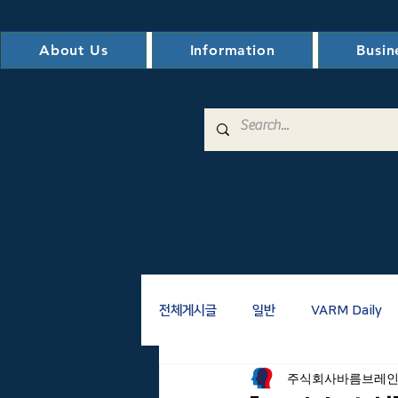
About Us
Information
Busin
전체게시글
일반
VARM Daily
주식회사바름브레
전자도서관
VM/VE
AM