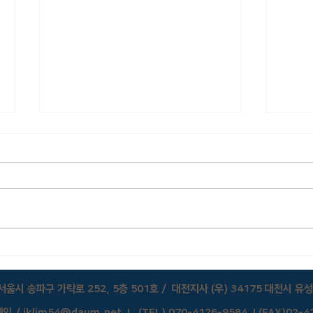
NZTA(2010) 도로망의 리스크관
Apo
리에 대한 사례 연구 및 모범 사례
스크관
지침
인
서울시 송파구 가락로 252, 5층 501호 / 대전지사 (우) 34175 대전시 유성
레인 /
jklim54@daum.net
I (TEL)
070-4126-9584
I (FAX)02-4