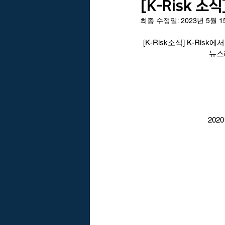
[K-Risk 소
최종 수정일:
2023년 5월 
VARM Brain의 아이디어
바름친
[K-Risk소식] K-Ri
뉴스
한국건설관리학회 리스크관리위원회
휴리스틱
20