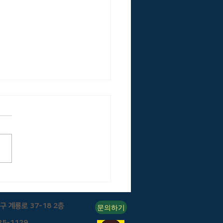
po(2014) 도로망에 대한 리
리를 위한 모범사례 가이드라
구 계룡로 37-18 2층
문의하기
25-1129