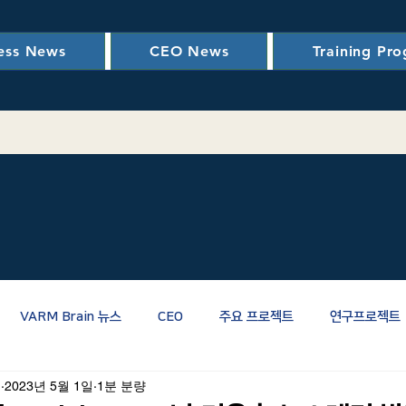
ess News
CEO News
Training Pr
VARM Brain 뉴스
CEO
주요 프로젝트
연구프로젝트
인
2023년 5월 1일
1분 분량
관련
RM관련
PM/CM/스마트건설
신뢰성
LCC(생