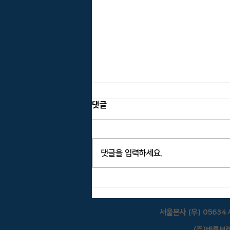
댓글
댓글을 입력하세요.
(주)바름브레인 뉴스레터 2025년
6월호
서울본사 (우) 05634 
(주)바름브