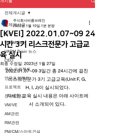
게시물
전체게시글
주식회사바름브레인
전체게시글
2022년 1월 10일
1분 분량
[KVEI] 2022.01.07~09 24
일반
시간 3기 리스크전문가 고급교
VARM Daily
VARM Brain 뉴스
육 실시
CEO
최종 수정일:
2023년 1월 27일
주요 프로젝트
2022.01.07~09 3일간 총 24시간에 걸친 
연구프로젝트
리스크전문가 3기 고급교육(Unit F, G, 
프로젝트
H, I, J)이 실시되었다.
자세한 교육 실시 내용은 아래 사이트에
전자도서관
서 소개되어 있다. 
VM/VE
AM관련
RM관련
PM/CM/스마트건설