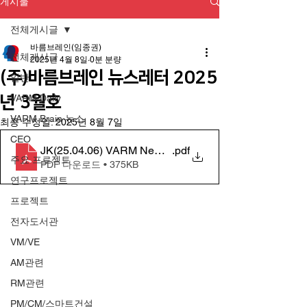
게시물
전체게시글
바름브레인(임종권)
전체게시글
2025년 4월 8일
0분 분량
(주)바름브레인 뉴스레터 2025
일반
년 3월호
VARM Daily
VARM Brain 뉴스
최종 수정일:
2025년 8월 7일
CEO
JK(25.04.06) VARM Newsletter 2025 3월호
.pdf
주요 프로젝트
PDF 다운로드 • 375KB
연구프로젝트
프로젝트
전자도서관
VM/VE
AM관련
RM관련
PM/CM/스마트건설