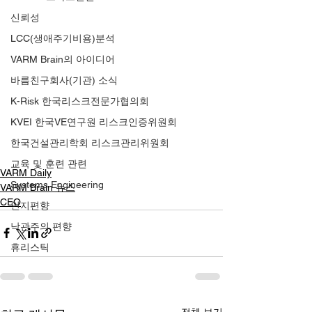
신뢰성
LCC(생애주기비용)분석
VARM Brain의 아이디어
바름친구회사(기관) 소식
K-Risk 한국리스크전문가협의회
KVEI 한국VE연구원 리스크인증위원회
한국건설관리학회 리스크관리위원회
교육 및 훈련 관련
VARM Daily
Systems Engineering
VARM Brain 뉴스
CEO
인지편향
낙관주의 편향
휴리스틱
전체 보기