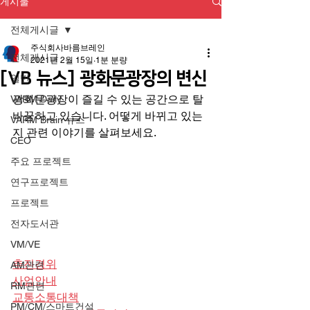
게시물
전체게시글
주식회사바름브레인
전체게시글
2021년 2월 15일
1분 분량
[VB 뉴스] 광화문광장의 변신
일반
광화문광장이 즐길 수 있는 공간으로 탈
VARM Daily
바꿈하고 있습니다. 어떻게 바뀌고 있는
VARM Brain 뉴스
지 관련 이야기를 살펴보세요.
CEO
주요 프로젝트
연구프로젝트
프로젝트
전자도서관
VM/VE
추진경위
AM관련
사업안내
RM관련
교통소통대책
PM/CM/스마트건설