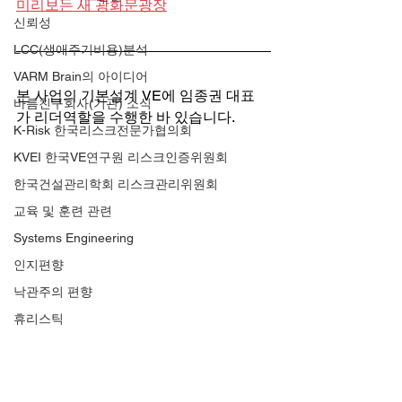
미리보는 새 광화문광장
신뢰성
LCC(생애주기비용)분석
VARM Brain의 아이디어
본 사업의 기본설계 VE에 임종권 대표
바름친구회사(기관) 소식
가 리더역할을 수행한 바 있습니다. 
K-Risk 한국리스크전문가협의회
KVEI 한국VE연구원 리스크인증위원회
한국건설관리학회 리스크관리위원회
교육 및 훈련 관련
Systems Engineering
인지편향
낙관주의 편향
휴리스틱